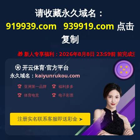
EN
首页
/
产品中心
/
计量混合九游j9官方入口_九游（中国）
计量混合九游j9官方入口_九游（中国）
水电气整厂规划九游j9官方入口_九游（中国）