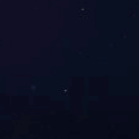
统益在不断满足客户在不同区域的设备需求和技术服务的
同时，不断完善、研发和生产塑料周边自动化设
合作伙伴
COOPERATIVE PARTNER