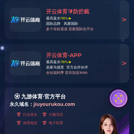
中央供料九游j9官方入口_九游（中国）
除湿干燥九游j9官方入口_九游（中国）
机械手系列
自动冷却九游j9官方入口_九游（中国）
模温控制九游j9官方入口_九游（中国）
粉碎回收九游j9官方入口_九游（中国）
自动供料九游j9官方入口_九游（中国）
计量混合九游j9官方入口_九游（中国）