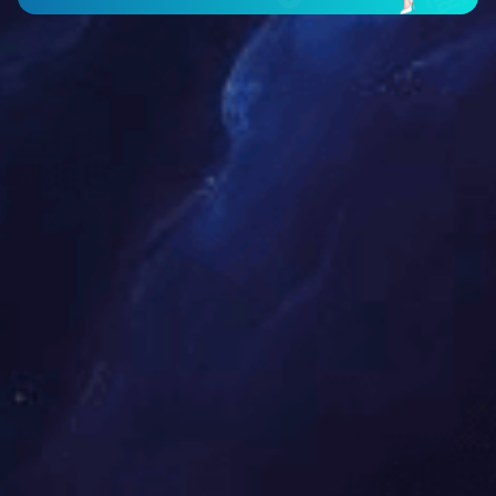
品质保障
公司秉着“精益求精，品質至上”的宗旨，致力於智能自動
化設備的研發創新、智能製造和整廠規劃的整體工程專
案。
以客户为中心