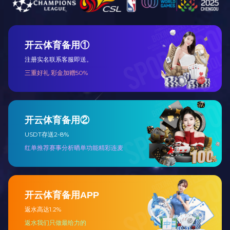
THA系列色母机
THA-D系列色母机
直线振动筛选机TVL系列
立式混色机TMV系列