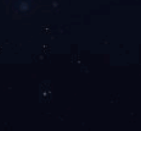
LINKS
百度一下
产品中心
水电气整厂规划九游j9官方入口_九游（中国）
中央供料九游j9官方入口_九游（中国）
除湿干燥九游j9官方入口_九游（中国）
机械手系列
自动冷却九游j9官方入口_九游（中国）