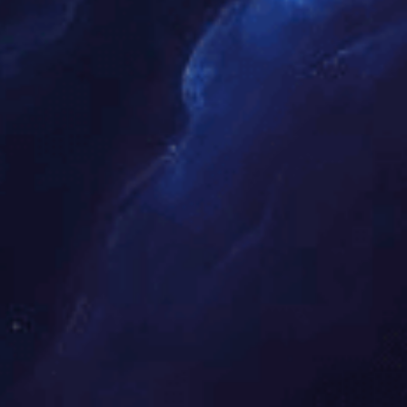
體計量。
。