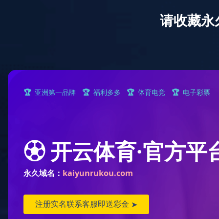
网站首页
产品中心
经典案例
/
/
首页
产品中心
计量混合九游j9官方入